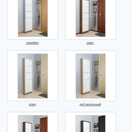
серебро
орех
клен
дуб молочный