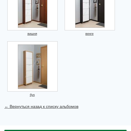
вишня
венге
бук
← Вернуться назад к списку альбомов