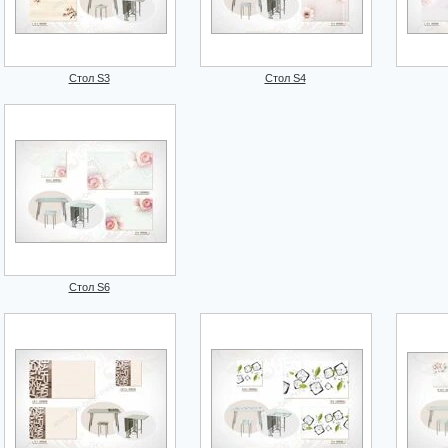
Стол S3
Стол S4
Стол S6