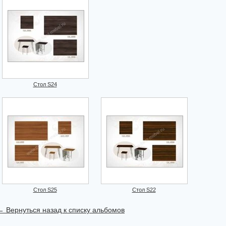
Стол S24
Стол S25
Стол S22
← Вернуться назад к списку альбомов