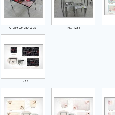
Стол с фотопечатью
IMG_4288
стол S2