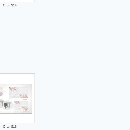
Стол S14
Стол S18